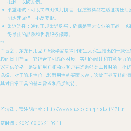
毛刺，以防划伤。
承重测试
：可以简单测试其韧性，优质塑料盆在适度挤压后
能迅速回弹，不易变形。
渠道选择
：通过正规渠道购买，确保是宝太实业的正品，以
得最佳的品质和售后服务保障。
**
总而言之，东龙日用品016豪华盆是揭阳市宝太实业推出的一款值
信赖的日用产品。它结合了可靠的材质、实用的设计和有竞争力
厂家直供价格，是家庭用户和商业客户在选购盆类工具时的一个
质选择。对于追求性价比和耐用性的买家来说，这款产品无疑能
足其对日常工具的基本需求和品质期待。
若转载，请注明出处：http://www.ahusb.com/product/47.html
新时间：2026-08-06 21:39:11