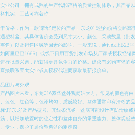
性实业公司，拥有成熟的生产线和严格的质量控制体系，其产品
用料扎实、工艺可靠著称。
关于
价格
，作为一款“豪华”定位的产品，东龙016盆的价格会略高
普通塑料盆。其具体售价会受到尺寸大小、颜色、采购数量（批
或零售）以及销售区域等因素的影响。一般来说，通过线上B2B平
（如阿里巴巴1688）或线下日用百货批发市场从厂家或授权经销
处进行批量采购，能获得更具竞争力的价格。建议有采购需求的
户直接联系宝太实业或其授权代理商获取最新报价单。
产品图片与外观
从产品图片来看，东龙016豪华盆外观简洁大方。常见的颜色有白
色、蓝色、红色等，色泽均匀，质感较好。盆体通常印有清晰的
牌标识“东龙”及产品型号。其线条流畅，盆底可能设计有防滑纹或
强筋，以增加放置时的稳定性和盆体自身的承重能力。整体观感
洁、专业，摆脱了廉价塑料盆的粗糙感。