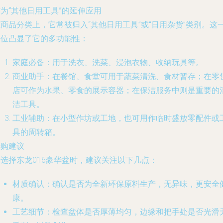
为“其他日用工具”的延伸应用
商品分类上，它常被归入“其他日用工具”或“日用杂货”类别。这
定位凸显了它的多功能性：
家庭必备
：用于洗衣、洗菜、浸泡衣物、收纳玩具等。
商业助手
：在餐馆、食堂可用于蔬菜清洗、食材暂存；在零
店可作为水果、零食的展示容器；在保洁服务中则是重要的
洁工具。
工业辅助
：在小型作坊或工地，也可用作临时盛放零配件或
具的周转箱。
选购建议
在选择东龙016豪华盆时，建议关注以下几点：
材质确认
：确认是否为全新环保原料生产，无异味，更安全
康。
工艺细节
：检查盆体是否厚薄均匀，边缘和把手处是否光滑