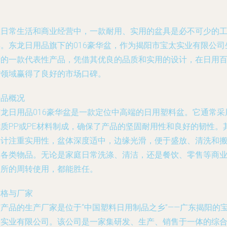
在日常生活和商业经营中，一款耐用、实用的盆具是必不可少的
具。东龙日用品旗下的016豪华盆，作为揭阳市宝太实业有限公司
产的一款代表性产品，凭借其优良的品质和实用的设计，在日用
货领域赢得了良好的市场口碑。
产品概况
东龙日用品016豪华盆是一款定位中高端的日用塑料盆。它通常采
优质PP或PE材料制成，确保了产品的坚固耐用性和良好的韧性。
设计注重实用性，盆体深度适中，边缘光滑，便于盛放、清洗和
运各类物品。无论是家庭日常洗涤、清洁，还是餐饮、零售等商
场所的周转使用，都能胜任。
价格与厂家
产品的生产厂家是位于“中国塑料日用制品之乡”——广东揭阳的
太实业有限公司
。该公司是一家集研发、生产、销售于一体的综