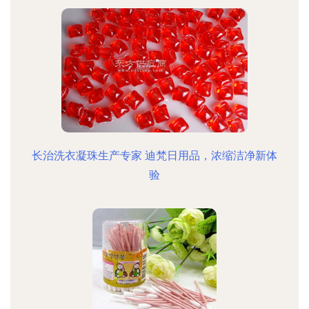
长治洗衣凝珠生产专家 迪梵日用品，浓缩洁净新体
验